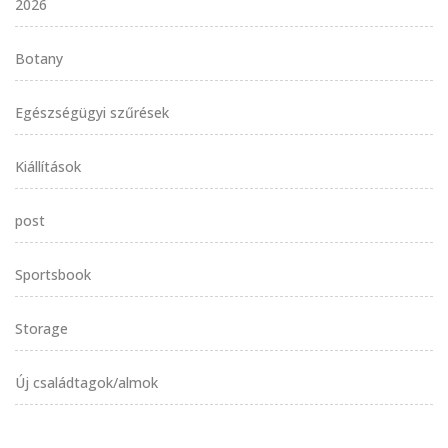
2026
Botany
Egészségügyi szűrések
Kiállítások
post
Sportsbook
Storage
Új családtagok/almok