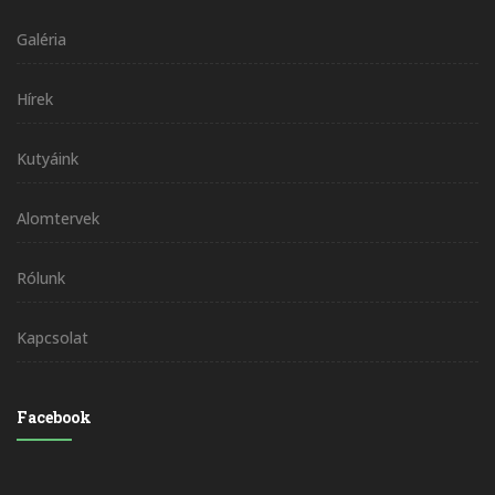
Galéria
Hírek
Kutyáink
Alomtervek
Rólunk
Kapcsolat
Facebook