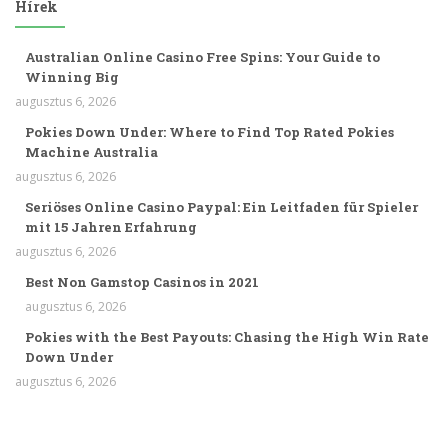
Hírek
Australian Online Casino Free Spins: Your Guide to
Winning Big
augusztus 6, 2026
Pokies Down Under: Where to Find Top Rated Pokies
Machine Australia
augusztus 6, 2026
Seriöses Online Casino Paypal: Ein Leitfaden für Spieler
mit 15 Jahren Erfahrung
augusztus 6, 2026
Best Non Gamstop Casinos in 2021
augusztus 6, 2026
Pokies with the Best Payouts: Chasing the High Win Rate
Down Under
augusztus 6, 2026