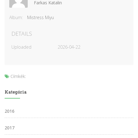
Farkas Katalin
Album:
Mistress Miyu
DETAILS
Uploaded
2026-04-22
Címkék:
Kategória
2016
2017