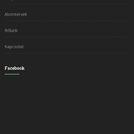
Alomtervek
Rólunk
Kapcsolat
Facebook