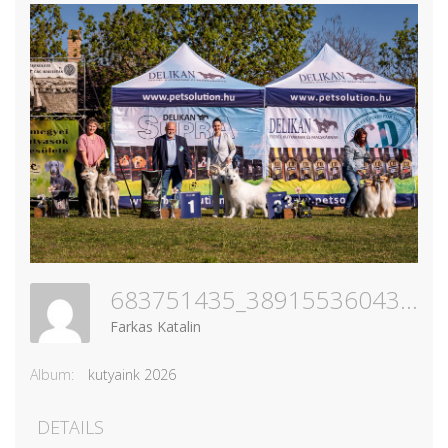
683751435_3891553604307922_3452091214912252897_n
Farkas Katalin
Album:
kutyaink 2026
DETAILS