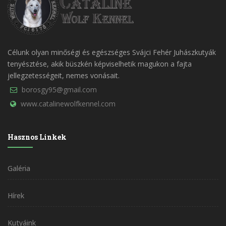
Célunk olyan minőségi és egészséges Svájci Fehér Juhászkutyák
tenyésztése, akik büszkén képviselhetik magukon a fajta
jellegzetességeit, nemes vonásait.
borosgy95@gmail.com
www.catalinewolfkennel.com
Hasznos Linkek
Galéria
Hírek
Kutyáink