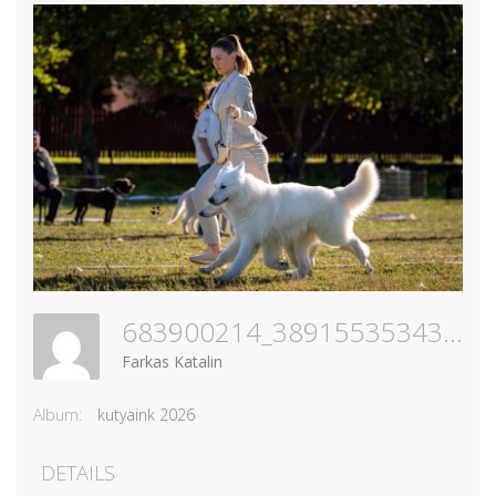
683900214_3891553534307929_1401790596338735120_n
Farkas Katalin
Album:
kutyaink 2026
DETAILS