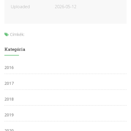
Uploaded
2026-05-12
Címkék:
Kategória
2016
2017
2018
2019
2020