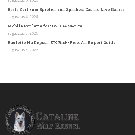
augusztus 6, 2026
Beste Zeit zum Spielen von Spinboss Casino Live Games
augusztus 6, 2026
Mobile Roulette for iOS USA Secure
augusztus 5, 2026
Roulette No Deposit UK Risk-Free: An Expert Guide
augusztus 5, 2026