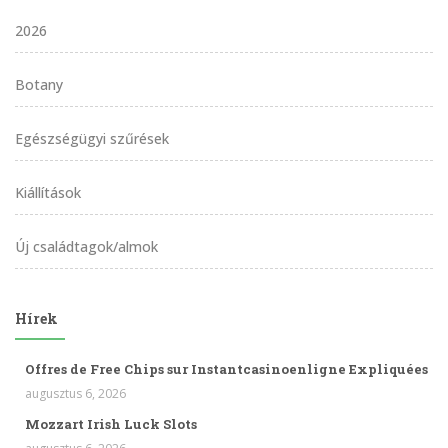
2026
Botany
Egészségügyi szűrések
Kiállítások
Új családtagok/almok
Hírek
Offres de Free Chips sur Instantcasinoenligne Expliquées
augusztus 6, 2026
Mozzart Irish Luck Slots