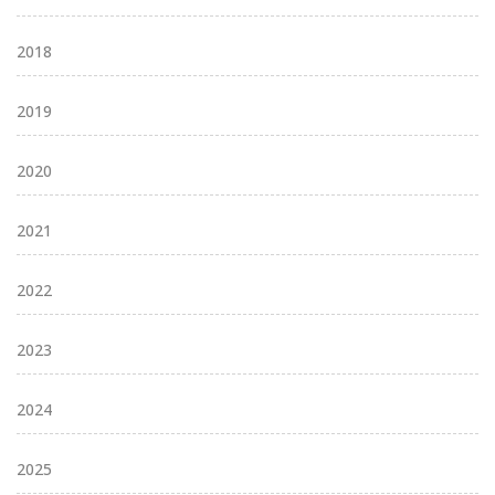
2018
2019
2020
2021
2022
2023
2024
2025