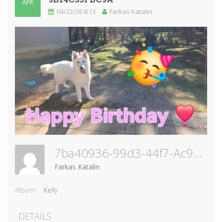
APR
04/22/26 8:13
Farkas Katalin
7ba40936-99d3-44f7-Ac95-9b14c35fbc9a
Farkas Katalin
Album:
Kelly
DETAILS