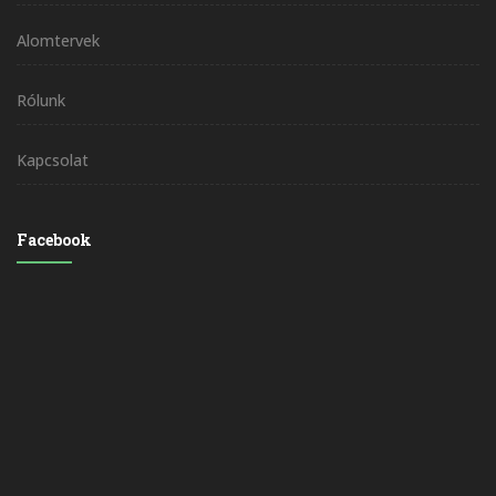
Alomtervek
Rólunk
Kapcsolat
Facebook