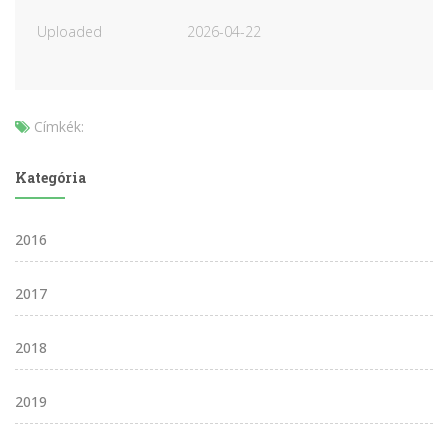
Uploaded
2026-04-22
Címkék:
Kategória
2016
2017
2018
2019