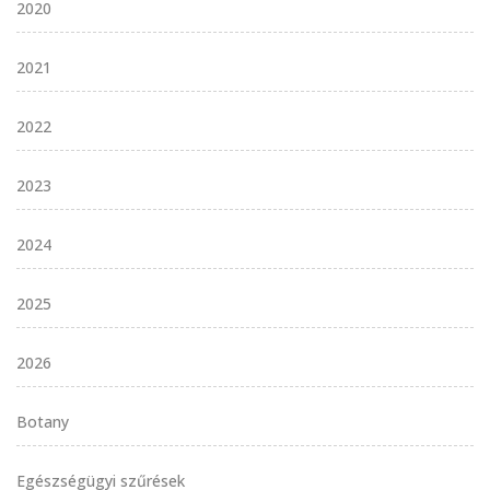
2020
2021
2022
2023
2024
2025
2026
Botany
Egészségügyi szűrések