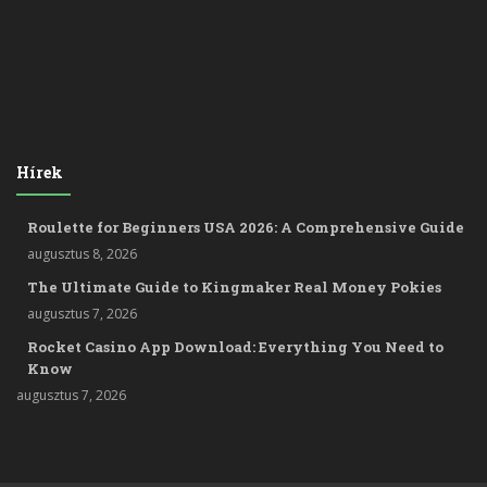
Hírek
Roulette for Beginners USA 2026: A Comprehensive Guide
augusztus 8, 2026
The Ultimate Guide to Kingmaker Real Money Pokies
augusztus 7, 2026
Rocket Casino App Download: Everything You Need to
Know
augusztus 7, 2026