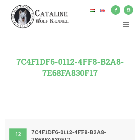
7C4F1DF6-0112-4FF8-B2A8-
7E68FA830F17
7C4F1DF6-0112-4FF8-B2A8-
12
7E68FA830F17