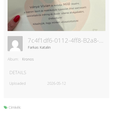
7c4f1df6-0112-4ff8-B2a8-7e68fa830f17
Farkas Katalin
Album:
Kronos
DETAILS
Uploaded
2026-05-12
Címkék: