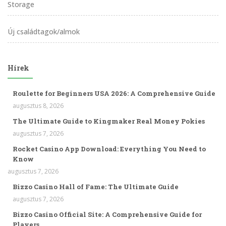
Storage
Új családtagok/almok
Hírek
Roulette for Beginners USA 2026: A Comprehensive Guide
augusztus 8, 2026
The Ultimate Guide to Kingmaker Real Money Pokies
augusztus 7, 2026
Rocket Casino App Download: Everything You Need to
Know
augusztus 7, 2026
Bizzo Casino Hall of Fame: The Ultimate Guide
augusztus 7, 2026
Bizzo Casino Official Site: A Comprehensive Guide for
Players