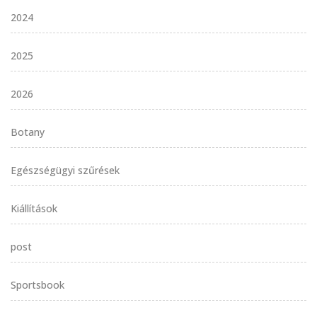
2024
2025
2026
Botany
Egészségügyi szűrések
Kiállítások
post
Sportsbook