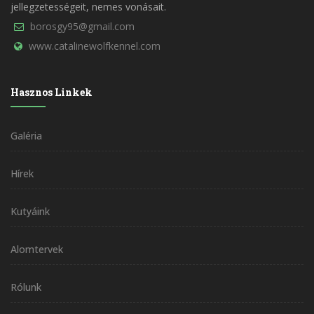
jellegzetességeit, nemes vonásait.
borosgy95@gmail.com
www.catalinewolfkennel.com
Hasznos Linkek
Galéria
Hírek
Kutyáink
Alomtervek
Rólunk