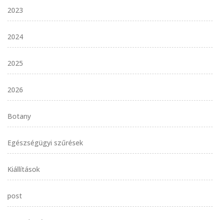
2023
2024
2025
2026
Botany
Egészségügyi szűrések
Kiállítások
post