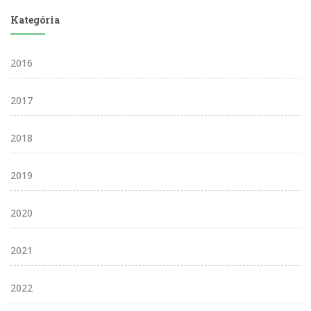
Kategória
2016
2017
2018
2019
2020
2021
2022