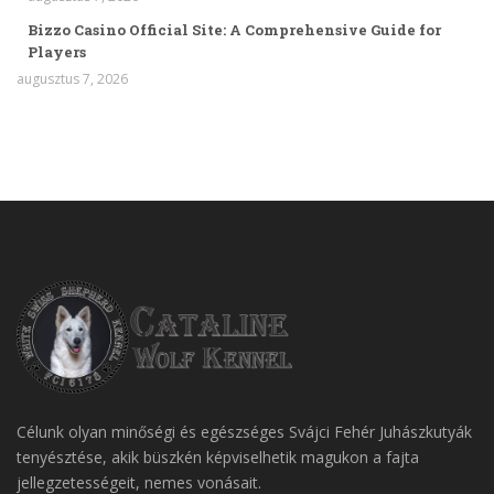
Bizzo Casino Official Site: A Comprehensive Guide for
Players
augusztus 7, 2026
Célunk olyan minőségi és egészséges Svájci Fehér Juhászkutyák
tenyésztése, akik büszkén képviselhetik magukon a fajta
jellegzetességeit, nemes vonásait.