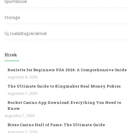
Sportsbook
Storage
Új családtagok/almok
Hírek
Roulette for Beginners USA 2026: A Comprehensive Guide
augusztus 8, 2026
The Ultimate Guide to Kingmaker Real Money Pokies
augusztus 7, 2026
Rocket Casino App Download: Everything You Need to
Know
augusztus 7, 2026
Bizzo Casino Hall of Fame: The Ultimate Guide
augusztus 7, 2026