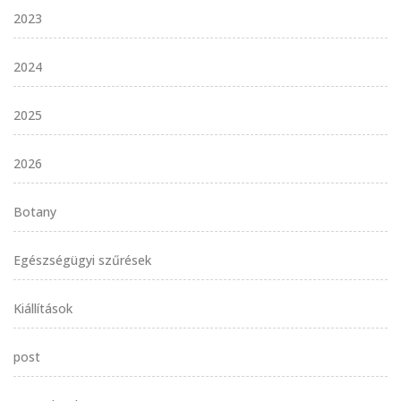
2023
2024
2025
2026
Botany
Egészségügyi szűrések
Kiállítások
post