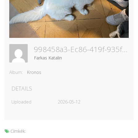
998458a3-Ec86-419f-935f-3aef2d549e5a
Farkas Katalin
Album:
Kronos
DETAILS
Uploaded
2026-05-12
Címkék: