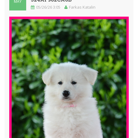
MAY
05/26/26 3:05
Farkas Katalin