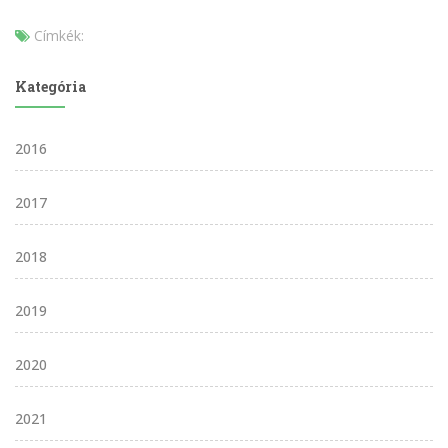
Címkék:
Kategória
2016
2017
2018
2019
2020
2021