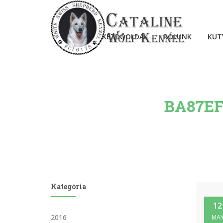
KEZDŐOLDAL
RÓLUNK
KUT
BA87EF
Kategória
12
2016
MA