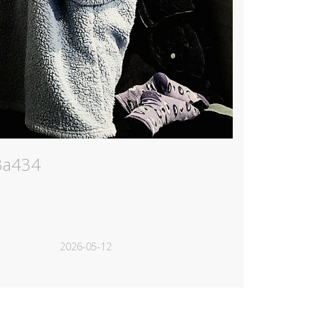
a3a434
2026-05-12