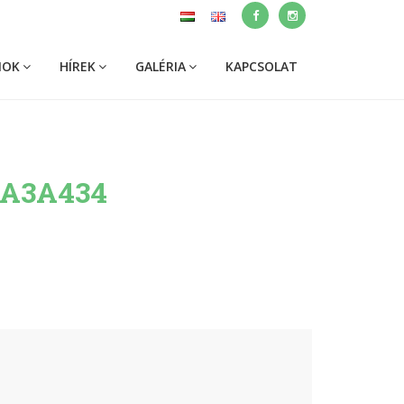
MOK
HÍREK
GALÉRIA
KAPCSOLAT
0A3A434