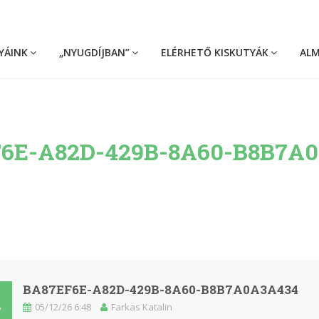
YÁINK
„NYUGDÍJBAN”
ELÉRHETŐ KISKUTYÁK
AL
6E-A82D-429B-8A60-B8B7A
BA87EF6E-A82D-429B-8A60-B8B7A0A3A434
05/12/26 6:48
Farkas Katalin
Y