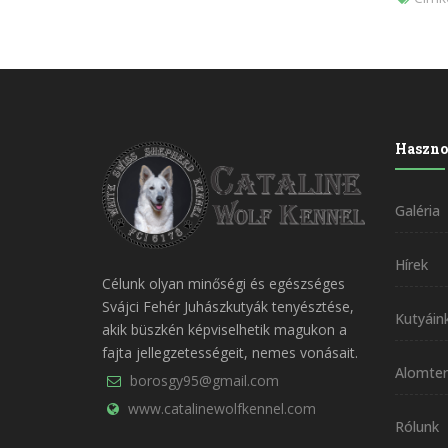
Haszno
Galéria
Hírek
Célunk olyan minőségi és egészséges
Svájci Fehér Juhászkutyák tenyésztése,
Kutyáin
akik büszkén képviselhetik magukon a
fajta jellegzetességeit, nemes vonásait.
Alomter
borosgy95@gmail.com
www.catalinewolfkennel.com
Rólunk