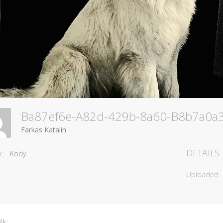
Ba87ef6e-A82d-429b-8a60-B8b7a0
Farkas Katalin
DETAILS
:
Kody
Uploaded
ék: