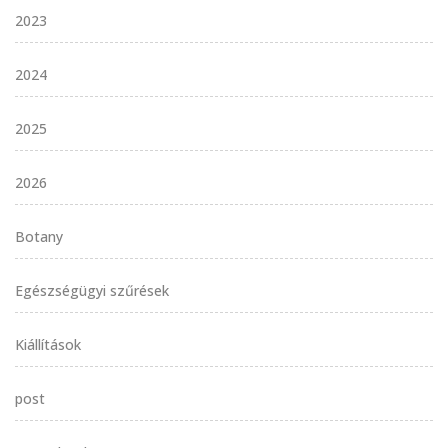
2023
2024
2025
2026
Botany
Egészségügyi szűrések
Kiállítások
post