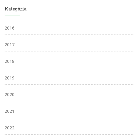
Kategória
2016
2017
2018
2019
2020
2021
2022