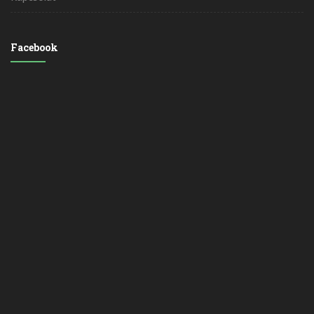
Facebook