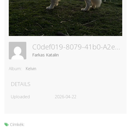
C0def019-8079-41b0-A2e0-Ed9ed6b94287
Farkas Katalin
Album:
Kelvin
DETAILS
Uploaded
2026-04-22
Címkék: