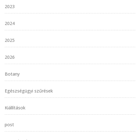
2023
2024
2025
2026
Botany
Egészségügyi szűrések
Kiállítások
post