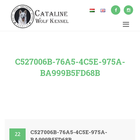
C527006B-76A5-4C5E-975A-
BA999B5FD68B
C527006B-76A5-4C5E-975A-
22
BA999B5FD68B