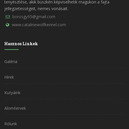
tenyésztése, akik büszkén képviselhetik magukon a fajta
jellegzetességeit, nemes vonásait.
borosgy95@gmail.com
www.catalinewolfkennel.com
Hasznos Linkek
Galéria
Hírek
Kutyáink
Alomtervek
Rólunk