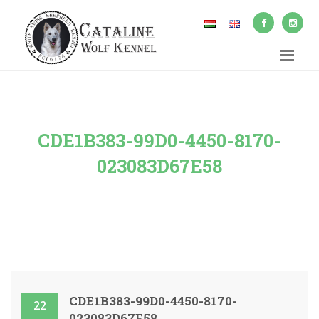
CDE1B383-99D0-4450-8170-
023083D67E58
CDE1B383-99D0-4450-8170-
22
023083D67E58