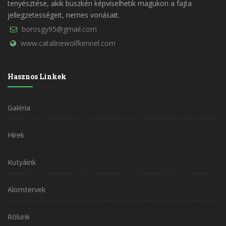
tenyésztése, akik büszkén képviselhetik magukon a fajta
jellegzetességeit, nemes vonásait.
borosgy95@gmail.com
www.catalinewolfkennel.com
Hasznos Linkek
Galéria
Hírek
Kutyáink
Alomtervek
Rólunk