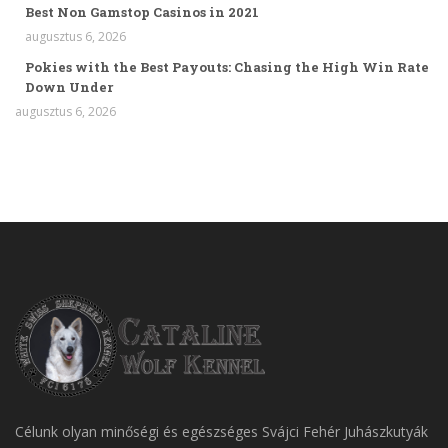
Best Non Gamstop Casinos in 2021
augusztus 6, 2026
Pokies with the Best Payouts: Chasing the High Win Rate
Down Under
augusztus 6, 2026
Célunk olyan minőségi és egészséges Svájci Fehér Juhászkutyák