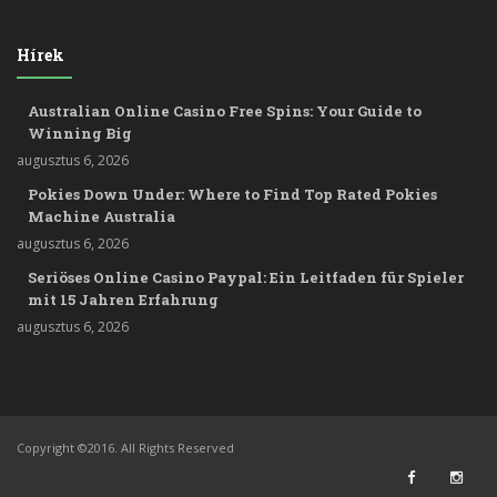
Hírek
Australian Online Casino Free Spins: Your Guide to
Winning Big
augusztus 6, 2026
Pokies Down Under: Where to Find Top Rated Pokies
Machine Australia
augusztus 6, 2026
Seriöses Online Casino Paypal: Ein Leitfaden für Spieler
mit 15 Jahren Erfahrung
augusztus 6, 2026
Copyright ©2016. All Rights Reserved