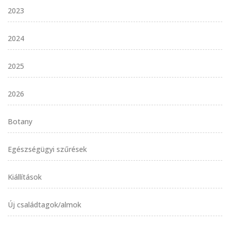
2023
2024
2025
2026
Botany
Egészségügyi szűrések
Kiállítások
Új családtagok/almok