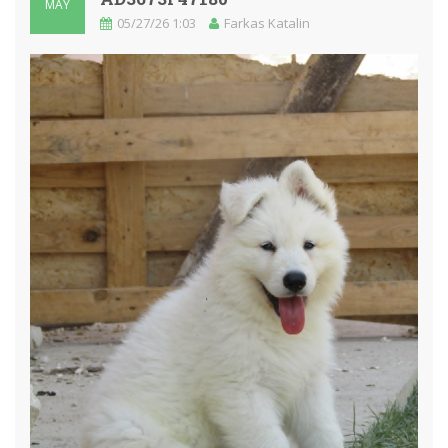
MAY
05/27/26 1:03
Farkas Katalin