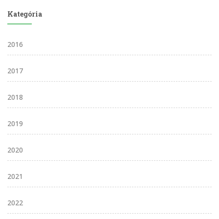
Kategória
2016
2017
2018
2019
2020
2021
2022