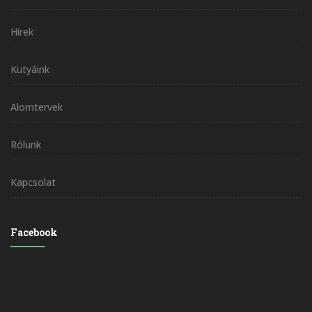
Hírek
Kutyáink
Alomtervek
Rólunk
Kapcsolat
Facebook