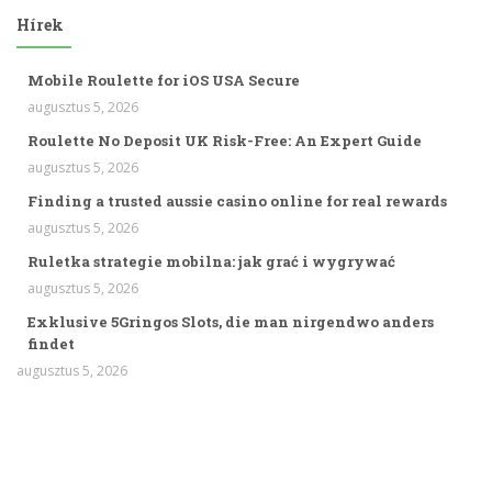
Hírek
Mobile Roulette for iOS USA Secure
augusztus 5, 2026
Roulette No Deposit UK Risk-Free: An Expert Guide
augusztus 5, 2026
Finding a trusted aussie casino online for real rewards
augusztus 5, 2026
Ruletka strategie mobilna: jak grać i wygrywać
augusztus 5, 2026
Exklusive 5Gringos Slots, die man nirgendwo anders
findet
augusztus 5, 2026