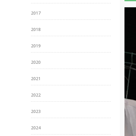
2017
2018
2019
2020
2021
2022
2023
2024