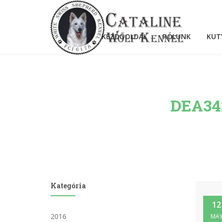
KEZDŐOLDAL
RÓLUNK
KUT
DEA34
Kategória
12
2016
MA