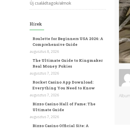
Új családtagok/almok
Hírek
Roulette for Beginners USA 2026: A
Comprehensive Guide
augusztus 8, 2026
The Ultimate Guide to Kingmaker
Real Money Pokies
augusztus 7, 2026
Rocket Casino App Download:
Everything You Need to Know
augusztus 7, 2026
Album
Bizzo Casino Hall of Fame: The
Ultimate Guide
augusztus 7, 2026
Bizzo Casino Official Site: A