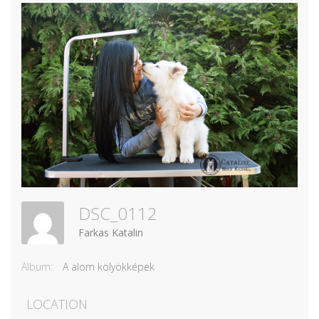
DSC_0112
Farkas Katalin
Album:
A alom kölyökképek
LOCATION