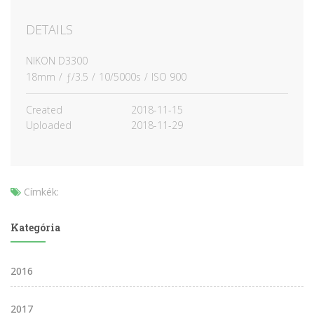
DETAILS
NIKON D3300
18mm
/
ƒ/3.5
/
10/5000s
/
ISO 900
Created
2018-11-15
Uploaded
2018-11-29
Címkék:
Kategória
2016
2017