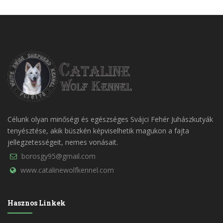
Célunk olyan minőségi és egészséges Svájci Fehér Juhászkutyák
tenyésztése, akik büszkén képviselhetik magukon a fajta
jellegzetességeit, nemes vonásait.
borosgy95@gmail.com
www.catalinewolfkennel.com
Hasznos Linkek