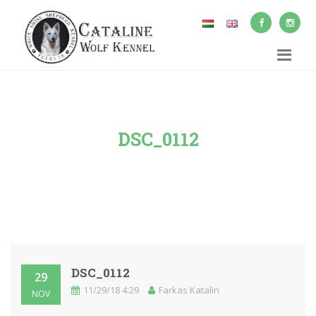
DSC_0112
DSC_0112
29
11/29/18 4:29
Farkas Katalin
NOV