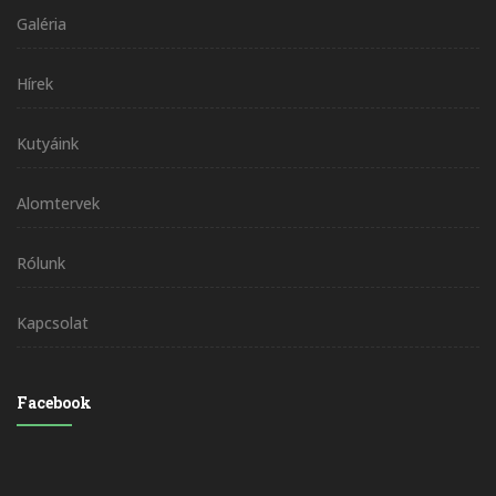
Galéria
Hírek
Kutyáink
Alomtervek
Rólunk
Kapcsolat
Facebook