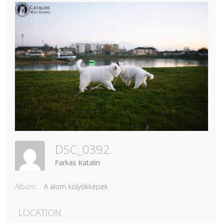
DSC_0392
Farkas Katalin
Album:
A alom kölyökképek
LOCATION