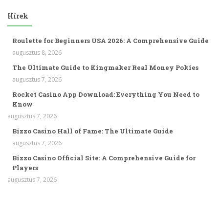
Hírek
Roulette for Beginners USA 2026: A Comprehensive Guide
augusztus 8, 2026
The Ultimate Guide to Kingmaker Real Money Pokies
augusztus 7, 2026
Rocket Casino App Download: Everything You Need to
Know
augusztus 7, 2026
Bizzo Casino Hall of Fame: The Ultimate Guide
augusztus 7, 2026
Bizzo Casino Official Site: A Comprehensive Guide for
Players
augusztus 7, 2026