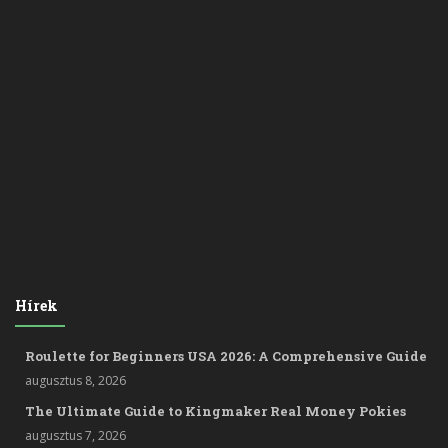
Hírek
Roulette for Beginners USA 2026: A Comprehensive Guide
augusztus 8, 2026
The Ultimate Guide to Kingmaker Real Money Pokies
augusztus 7, 2026