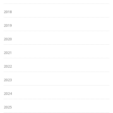
2018
2019
2020
2021
2022
2023
2024
2025