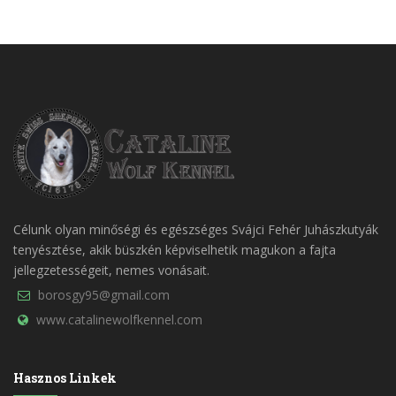
Célunk olyan minőségi és egészséges Svájci Fehér Juhászkutyák
tenyésztése, akik büszkén képviselhetik magukon a fajta
jellegzetességeit, nemes vonásait.
borosgy95@gmail.com
www.catalinewolfkennel.com
Hasznos Linkek