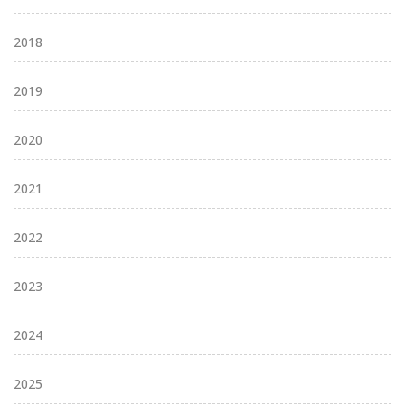
2018
2019
2020
2021
2022
2023
2024
2025