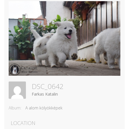
DSC_0642
Farkas Katalin
Album:
A alom kölyökképek
LOCATION