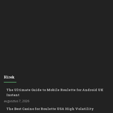
Hírek
The Ultimate Guide to Mobile Roulette for Android UK
Instant
augusztus 7, 2026
The Best Casino for Roulette USA High Volatility