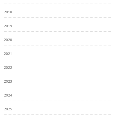
2018
2019
2020
2021
2022
2023
2024
2025