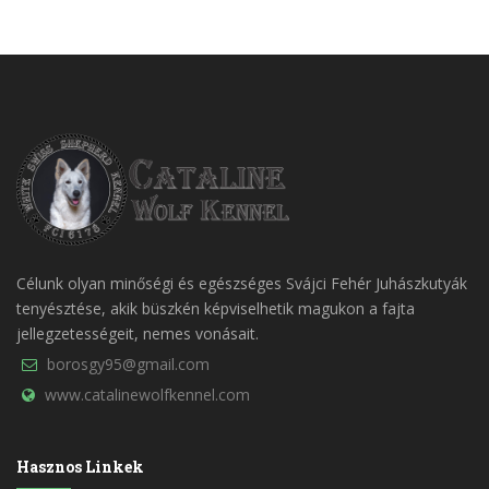
Célunk olyan minőségi és egészséges Svájci Fehér Juhászkutyák
tenyésztése, akik büszkén képviselhetik magukon a fajta
jellegzetességeit, nemes vonásait.
borosgy95@gmail.com
www.catalinewolfkennel.com
Hasznos Linkek