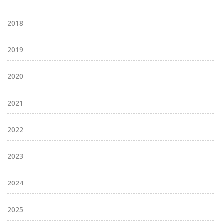
2018
2019
2020
2021
2022
2023
2024
2025