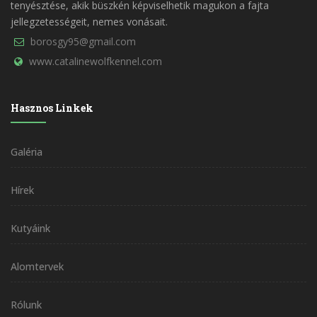
tenyésztése, akik büszkén képviselhetik magukon a fajta
jellegzetességeit, nemes vonásait.
borosgy95@gmail.com
www.catalinewolfkennel.com
Hasznos Linkek
Galéria
Hírek
Kutyáink
Alomtervek
Rólunk