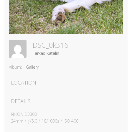
DSC_0k316
Farkas Katalin
Album:
Gallery
LOCATION
DETAILS
NIKON D3300
24mm
/
ƒ/5.0
/
10/1000s
/
ISO 400