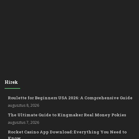
Hírek
Roulette for Beginners USA 2026: A Comprehensive Guide
augusztus 8, 2026
The Ultimate Guide to Kingmaker Real Money Pokies
augusztus 7, 2026
Rocket Casino App Download: Everything You Need to
Know