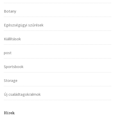
Botany
Egészségügyi szűrések
Kiállítások
post
Sportsbook
Storage
Új családtagok/almok
Hírek