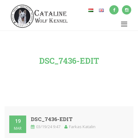
DSC_7436-EDIT
DSC_7436-EDIT
19
03/19/24 9:47
Farkas Katalin
MAR