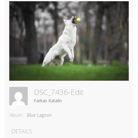
DSC_7436-Edit
Farkas Katalin
Album:
Blue Lagoon
DETAILS