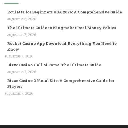
Roulette for Beginners USA 2026: A Comprehensive Guide
augusztus 8, 2026
The Ultimate Guide to Kingmaker Real Money Pokies
augusztus 7, 2026
Rocket Casino App Download: Everything You Need to
Know
augusztus 7, 2026
Bizzo Casino Hall of Fame: The Ultimate Guide
augusztus 7, 2026
Bizzo Casino Official Site: A Comprehensive Guide for
Players
augusztus 7, 2026