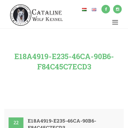
E18A4919-E235-46CA-90B6-
F84C45C7ECD3
E18A4919-E235-46CA-90B6-
22
F84C45C7ECD3