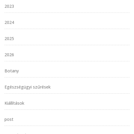
2023
2024
2025
2026
Botany
Egészségügyi szűrések
Kiállítások
post