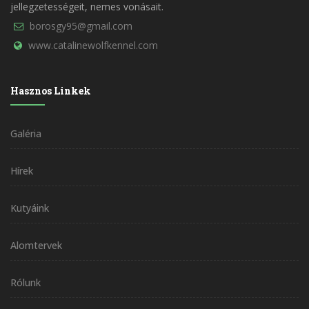
jellegzetességeit, nemes vonásait.
borosgy95@gmail.com
www.catalinewolfkennel.com
Hasznos Linkek
Galéria
Hírek
Kutyáink
Alomtervek
Rólunk