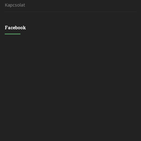
Kapcsolat
Facebook