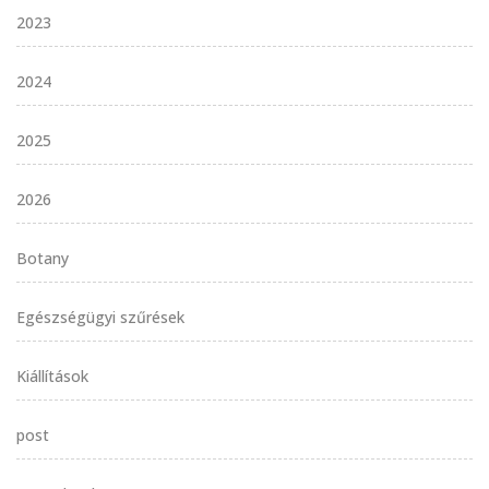
2023
2024
2025
2026
Botany
Egészségügyi szűrések
Kiállítások
post