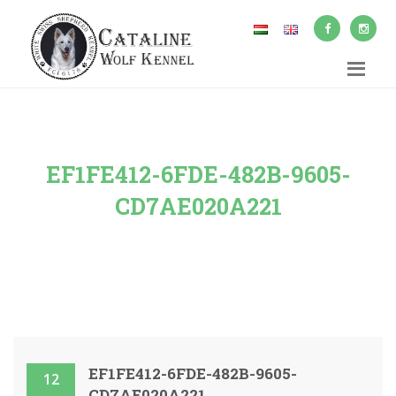
EF1FE412-6FDE-482B-9605-
CD7AE020A221
EF1FE412-6FDE-482B-9605-
12
CD7AE020A221