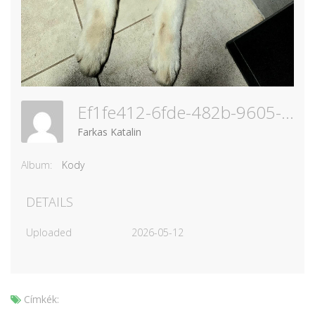
Ef1fe412-6fde-482b-9605-Cd7ae020a221
Farkas Katalin
Album:
Kody
DETAILS
Uploaded
2026-05-12
Címkék: