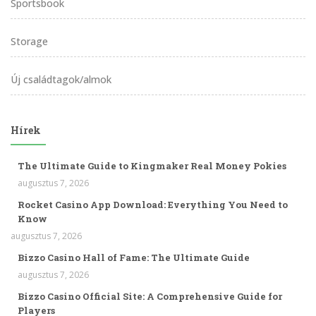
Sportsbook
Storage
Új családtagok/almok
Hírek
The Ultimate Guide to Kingmaker Real Money Pokies
augusztus 7, 2026
Rocket Casino App Download: Everything You Need to
Know
augusztus 7, 2026
Bizzo Casino Hall of Fame: The Ultimate Guide
augusztus 7, 2026
Bizzo Casino Official Site: A Comprehensive Guide for
Players