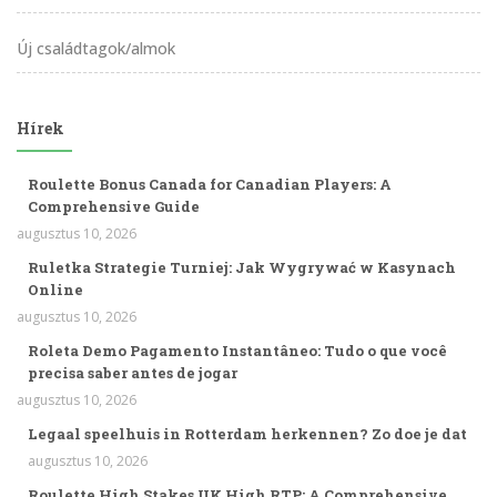
Új családtagok/almok
Hírek
Roulette Bonus Canada for Canadian Players: A
Comprehensive Guide
augusztus 10, 2026
Ruletka Strategie Turniej: Jak Wygrywać w Kasynach
Online
augusztus 10, 2026
Roleta Demo Pagamento Instantâneo: Tudo o que você
precisa saber antes de jogar
augusztus 10, 2026
Legaal speelhuis in Rotterdam herkennen? Zo doe je dat
augusztus 10, 2026
Roulette High Stakes UK High RTP: A Comprehensive