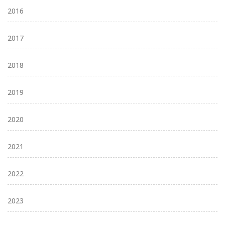
2016
2017
2018
2019
2020
2021
2022
2023