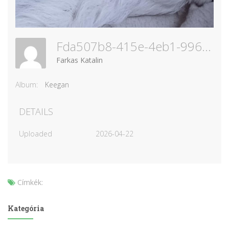
Fda507b8-415e-4eb1-9965-Fe50aec31779
Farkas Katalin
Album:
Keegan
DETAILS
Uploaded
2026-04-22
Címkék:
Kategória