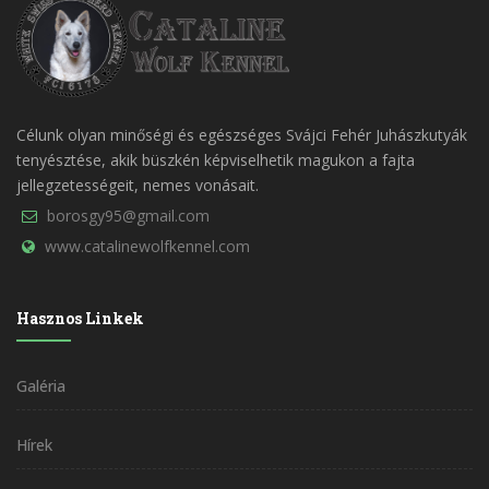
Célunk olyan minőségi és egészséges Svájci Fehér Juhászkutyák
tenyésztése, akik büszkén képviselhetik magukon a fajta
jellegzetességeit, nemes vonásait.
borosgy95@gmail.com
www.catalinewolfkennel.com
Hasznos Linkek
Galéria
Hírek