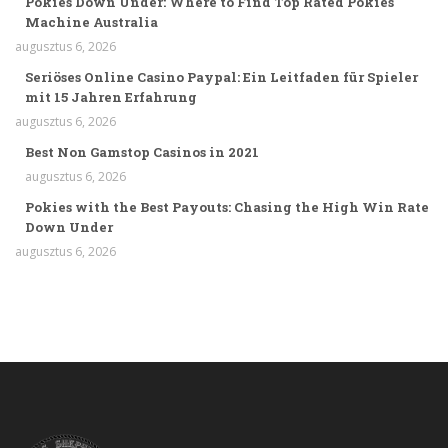
Pokies Down Under: Where to Find Top Rated Pokies
Machine Australia
augusztus 6, 2026
Seriöses Online Casino Paypal: Ein Leitfaden für Spieler
mit 15 Jahren Erfahrung
augusztus 6, 2026
Best Non Gamstop Casinos in 2021
augusztus 6, 2026
Pokies with the Best Payouts: Chasing the High Win Rate
Down Under
augusztus 6, 2026