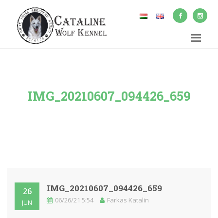
IMG_20210607_094426_659
IMG_20210607_094426_659
26
06/26/21 5:54
Farkas Katalin
JUN