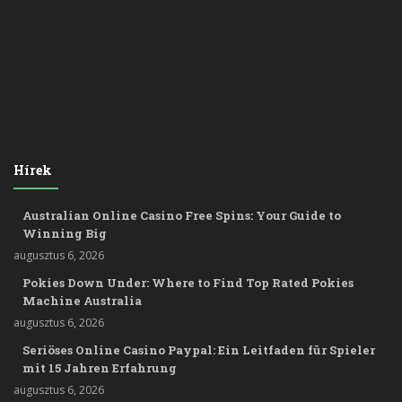
Hírek
Australian Online Casino Free Spins: Your Guide to
Winning Big
augusztus 6, 2026
Pokies Down Under: Where to Find Top Rated Pokies
Machine Australia
augusztus 6, 2026
Seriöses Online Casino Paypal: Ein Leitfaden für Spieler
mit 15 Jahren Erfahrung
augusztus 6, 2026