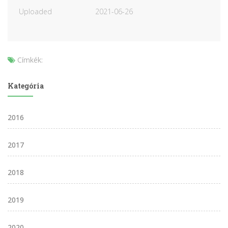
Uploaded
2021-06-26
Címkék:
Kategória
2016
2017
2018
2019
2020