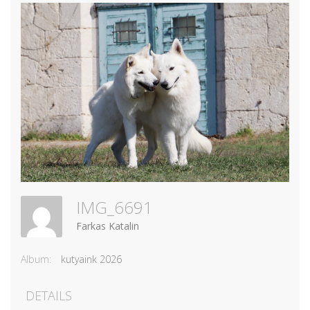
IMG_6691
Farkas Katalin
Album:
kutyaink 2026
DETAILS