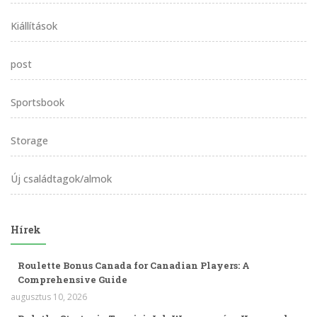
Kiállítások
post
Sportsbook
Storage
Új családtagok/almok
Hírek
Roulette Bonus Canada for Canadian Players: A
Comprehensive Guide
augusztus 10, 2026