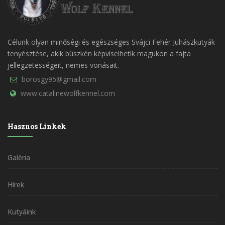
Célunk olyan minőségi és egészséges Svájci Fehér Juhászkutyák
tenyésztése, akik büszkén képviselhetik magukon a fajta
jellegzetességeit, nemes vonásait.
borosgy95@gmail.com
www.catalinewolfkennel.com
Hasznos Linkek
Galéria
Hírek
Kutyáink