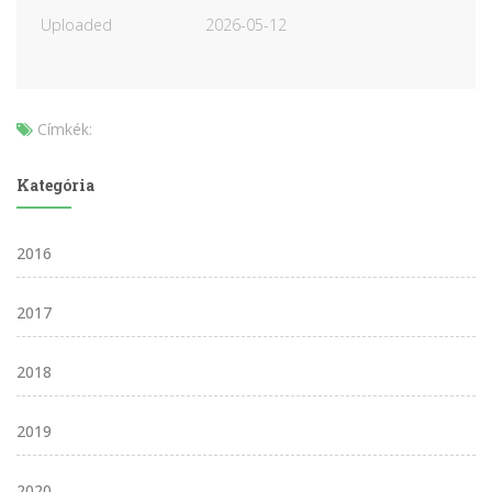
Uploaded
2026-05-12
Címkék:
Kategória
2016
2017
2018
2019
2020