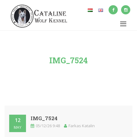
IMG_7524
IMG_7524
12
05/12/26 9:48
Farkas Katalin
MAY