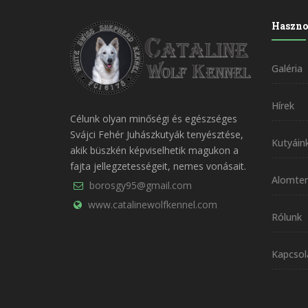
Haszno
Galéria
Hírek
Célunk olyan minőségi és egészséges
Svájci Fehér Juhászkutyák tenyésztése,
Kutyáin
akik büszkén képviselhetik magukon a
fajta jellegzetességeit, nemes vonásait.
Alomter
borosgy95@gmail.com
www.catalinewolfkennel.com
Rólunk
Kapcsol