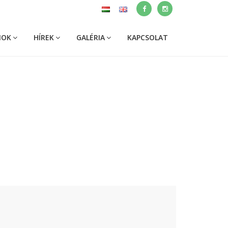
MOK
HÍREK
GALÉRIA
KAPCSOLAT