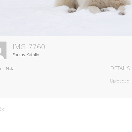
IMG_7760
Farkas Katalin
DETAILS
:
Nala
Uploaded
ék: