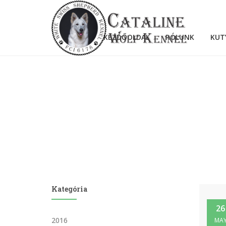
KEZDŐOLDAL
RÓLUNK
KUT
Kategória
26
2016
MA