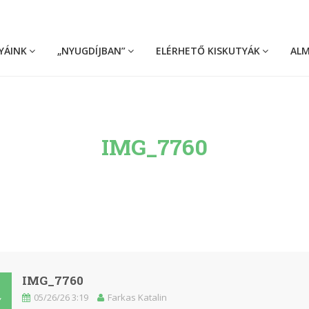
YÁINK
„NYUGDÍJBAN”
ELÉRHETŐ KISKUTYÁK
AL
IMG_7760
IMG_7760
05/26/26 3:19
Farkas Katalin
Y