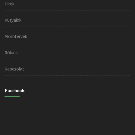
Hírek
Kutyáink
Alomtervek
Rólunk
Kapcsolat
Facebook