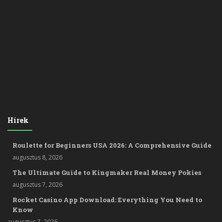
Hírek
Roulette for Beginners USA 2026: A Comprehensive Guide
augusztus 8, 2026
The Ultimate Guide to Kingmaker Real Money Pokies
augusztus 7, 2026
Rocket Casino App Download: Everything You Need to
Know
augusztus 7, 2026