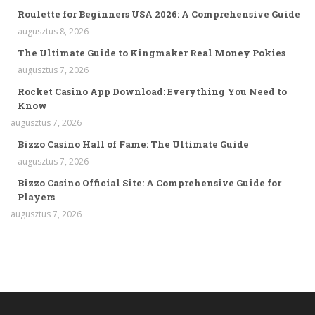
Roulette for Beginners USA 2026: A Comprehensive Guide
augusztus 8, 2026
The Ultimate Guide to Kingmaker Real Money Pokies
augusztus 7, 2026
Rocket Casino App Download: Everything You Need to
Know
augusztus 7, 2026
Bizzo Casino Hall of Fame: The Ultimate Guide
augusztus 7, 2026
Bizzo Casino Official Site: A Comprehensive Guide for
Players
augusztus 7, 2026