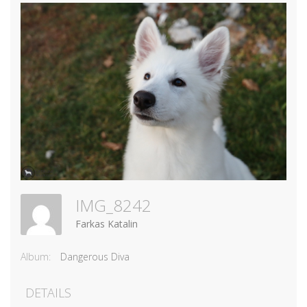
IMG_8242
Farkas Katalin
Album:
Dangerous Diva
DETAILS