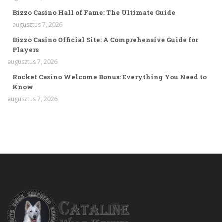
Bizzo Casino Hall of Fame: The Ultimate Guide
augusztus 7, 2026
Bizzo Casino Official Site: A Comprehensive Guide for
Players
augusztus 7, 2026
Rocket Casino Welcome Bonus: Everything You Need to
Know
augusztus 7, 2026