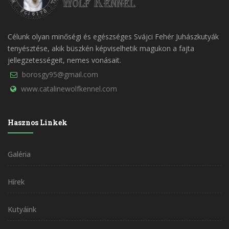
Célunk olyan minőségi és egészséges Svájci Fehér Juhászkutyák
tenyésztése, akik büszkén képviselhetik magukon a fajta
jellegzetességeit, nemes vonásait.
borosgy95@gmail.com
www.catalinewolfkennel.com
Hasznos Linkek
Galéria
Hírek
Kutyáink