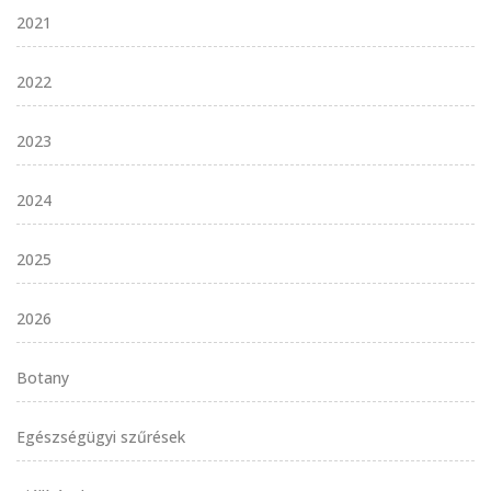
2021
2022
2023
2024
2025
2026
Botany
Egészségügyi szűrések