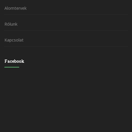
Alomtervek
Rólunk
Kapcsolat
Facebook