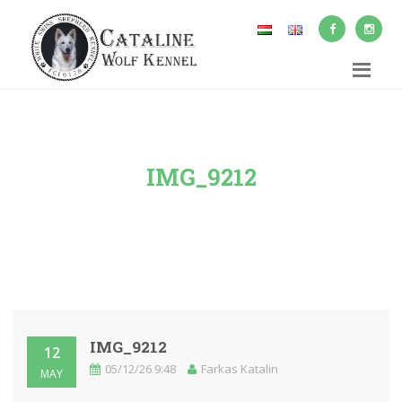
IMG_9212
IMG_9212
12
05/12/26 9:48
Farkas Katalin
MAY