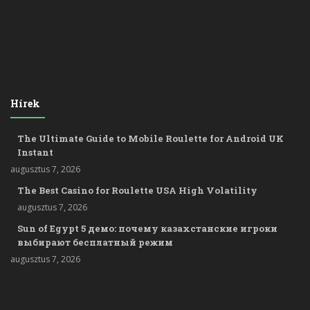
Hírek
The Ultimate Guide to Mobile Roulette for Android UK
Instant
augusztus 7, 2026
The Best Casino for Roulette USA High Volatility
augusztus 7, 2026
Sun of Egypt 5 демо: почему казахстанские игроки
выбирают бесплатный режим
augusztus 7, 2026