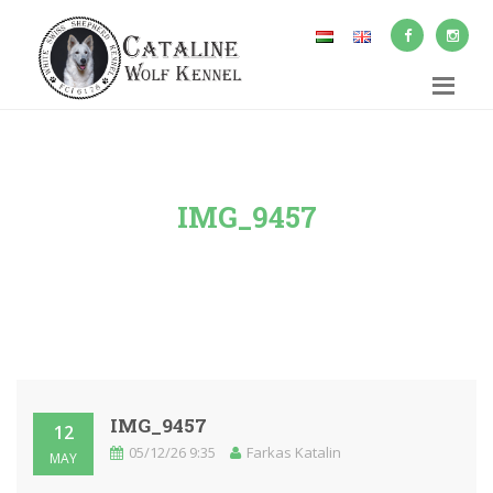
IMG_9457
IMG_9457
12
05/12/26 9:35
Farkas Katalin
MAY