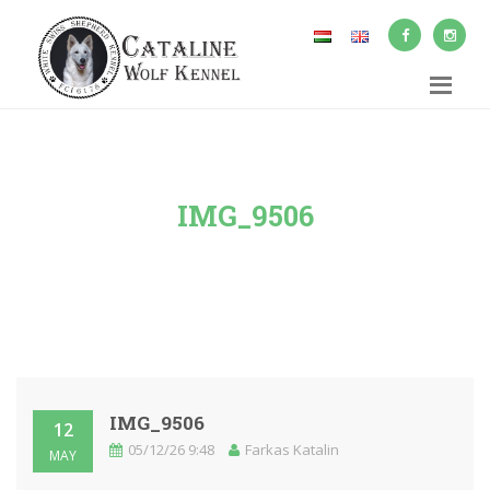
IMG_9506
IMG_9506
12
05/12/26 9:48
Farkas Katalin
MAY