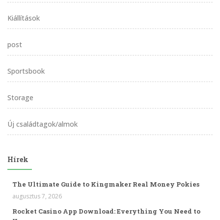
Kiállítások
post
Sportsbook
Storage
Új családtagok/almok
Hírek
The Ultimate Guide to Kingmaker Real Money Pokies
augusztus 7, 2026
Rocket Casino App Download: Everything You Need to