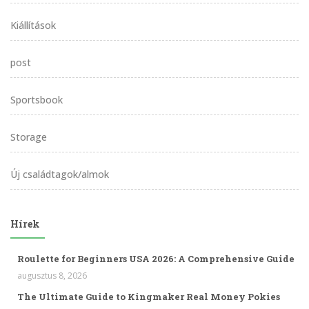
Kiállítások
post
Sportsbook
Storage
Új családtagok/almok
Hírek
Roulette for Beginners USA 2026: A Comprehensive Guide
augusztus 8, 2026
The Ultimate Guide to Kingmaker Real Money Pokies