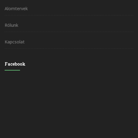
Alomtervek
Rólunk
Kapcsolat
Facebook