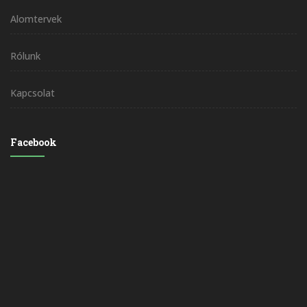
Alomtervek
Rólunk
Kapcsolat
Facebook