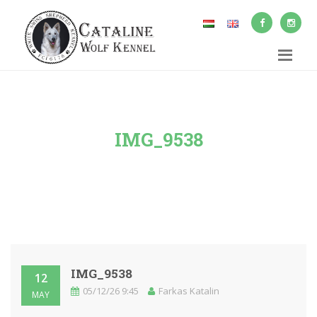
IMG_9538
IMG_9538
12
05/12/26 9:45
Farkas Katalin
MAY