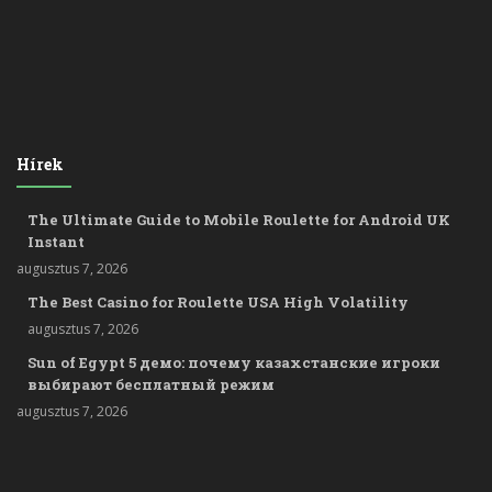
Hírek
The Ultimate Guide to Mobile Roulette for Android UK
Instant
augusztus 7, 2026
The Best Casino for Roulette USA High Volatility
augusztus 7, 2026
Sun of Egypt 5 демо: почему казахстанские игроки
выбирают бесплатный режим
augusztus 7, 2026