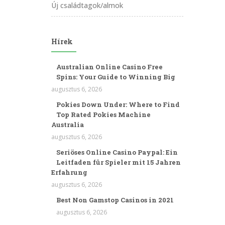
Új családtagok/almok
Hírek
Australian Online Casino Free
Spins: Your Guide to Winning Big
augusztus 6, 2026
Pokies Down Under: Where to Find
Top Rated Pokies Machine
Australia
augusztus 6, 2026
Seriöses Online Casino Paypal: Ein
Leitfaden für Spieler mit 15 Jahren
Erfahrung
augusztus 6, 2026
Best Non Gamstop Casinos in 2021
augusztus 6, 2026