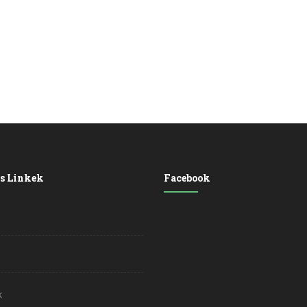
s Linkek
Facebook
k