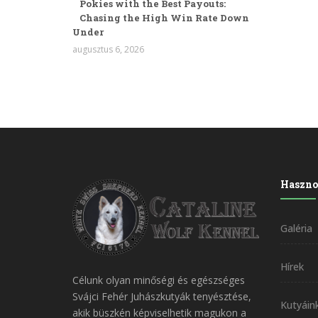
Pokies with the Best Payouts:
Chasing the High Win Rate Down
Under
augusztus 6, 2026
Haszno
Galéria
Hírek
Célunk olyan minőségi és egészséges
Svájci Fehér Juhászkutyák tenyésztése,
Kutyáin
akik büszkén képviselhetik magukon a