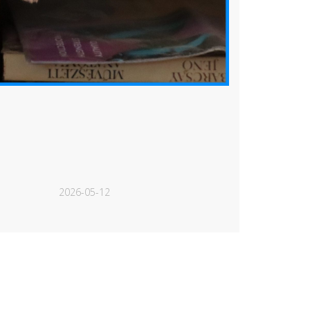
2026-05-12