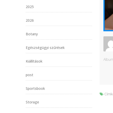
2025
2026
Botany
Egészségügyi szűrések
Album
Kiállítások
post
Sportsbook
Címk
Storage