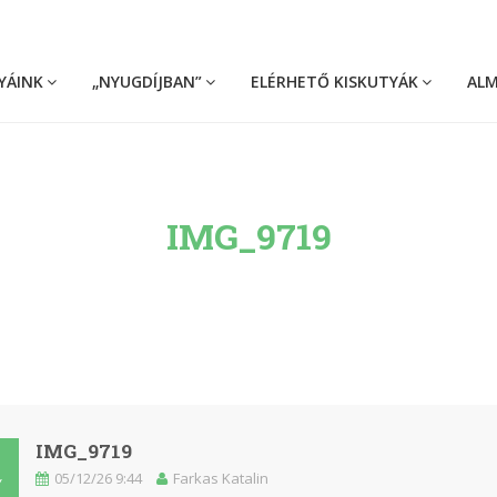
YÁINK
„NYUGDÍJBAN”
ELÉRHETŐ KISKUTYÁK
AL
IMG_9719
IMG_9719
05/12/26 9:44
Farkas Katalin
Y