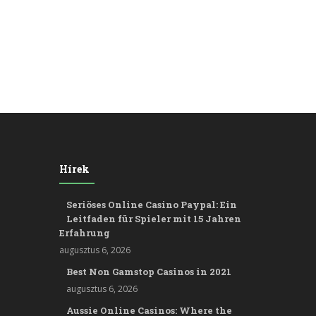
Hírek
Seriöses Online Casino Paypal: Ein
Leitfaden für Spieler mit 15 Jahren
Erfahrung
augusztus 6, 2026
Best Non Gamstop Casinos in 2021
augusztus 6, 2026
Aussie Online Casinos: Where the