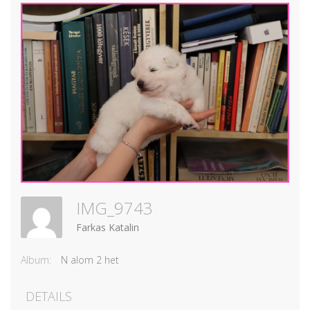
IMG_9743
Farkas Katalin
Album:
N alom 2 het
DETAILS