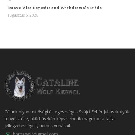
Estave Visa Deposits and Withdrawals Guide
augusztus 6, 2026
Célunk olyan minőségi és egészséges Svájci Fehér Juhászkutyák
tenyésztése, akik büszkén képviselhetik magukon a fajta
jellegzetességeit, nemes vonásait.
borosgy95@gmail.com