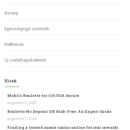
Botany
Egészségügyi szűrések
Kiállítások
Új családtagok/almok
Hírek
Mobile Roulette for iOS USA Secure
augusztus 5, 2026
Roulette No Deposit UK Risk-Free: An Expert Guide
augusztus 5, 2026
Finding a trusted aussie casino online for real rewards