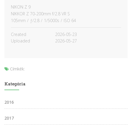
NIKON Z 9
NIKKOR Z 70-200mm f/2.8 VR S
105mm
/
ƒ/2.8
/
1/5000s
/
ISO 64
Created
2026-05-23
Uploaded
2026-05-27
Címkék:
Kategória
2016
2017