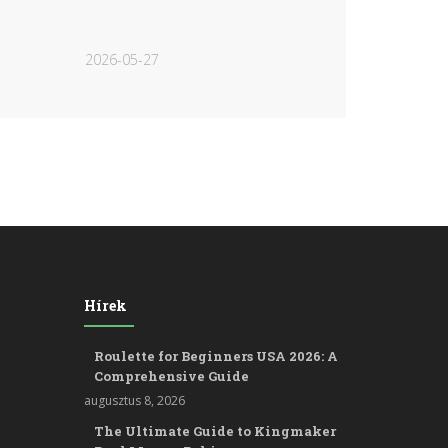
2026-05-27
Hírek
Roulette for Beginners USA 2026: A
Comprehensive Guide
augusztus 8, 2026
The Ultimate Guide to Kingmaker