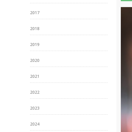
2017
2018
2019
2020
2021
2022
2023
2024