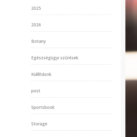
2025
2026
Botany
Egészségügyi szűrések
Kiállítások
post
Sportsbook
Storage