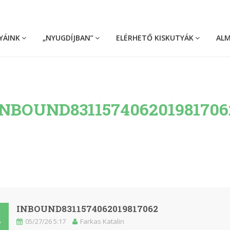
YÁINK
„NYUGDÍJBAN”
ELÉRHETŐ KISKUTYÁK
AL
INBOUND831157406201981706
INBOUND8311574062019817062
05/27/26 5:17
Farkas Katalin
Y