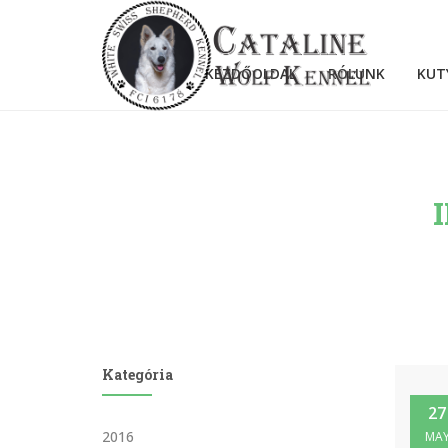
KEZDŐOLDAL
RÓLUNK
KUT
Kategória
27
2016
MA