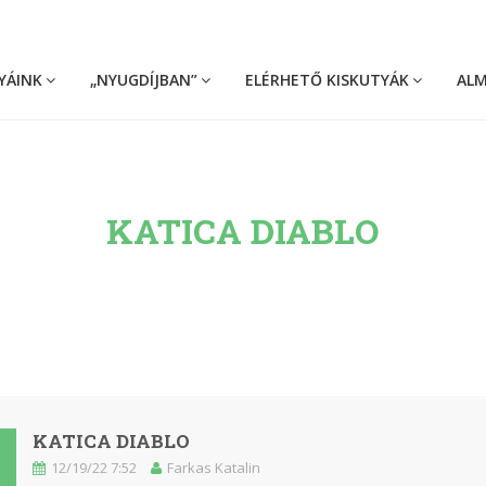
YÁINK
„NYUGDÍJBAN”
ELÉRHETŐ KISKUTYÁK
AL
KATICA DIABLO
KATICA DIABLO
12/19/22 7:52
Farkas Katalin