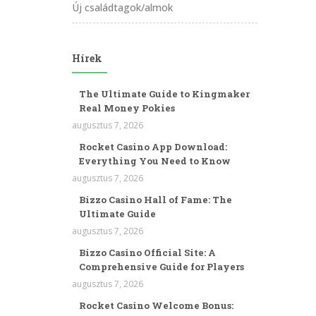
Új családtagok/almok
Hírek
The Ultimate Guide to Kingmaker
Real Money Pokies
augusztus 7, 2026
Rocket Casino App Download:
Everything You Need to Know
augusztus 7, 2026
Bizzo Casino Hall of Fame: The
Ultimate Guide
augusztus 7, 2026
Bizzo Casino Official Site: A
Comprehensive Guide for Players
augusztus 7, 2026
Rocket Casino Welcome Bonus: