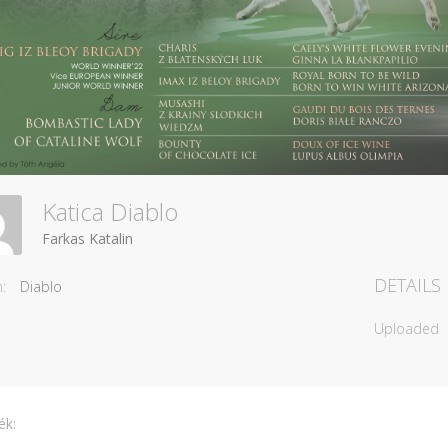
Katica Diablo
Farkas Katalin
DETAILS
:
Diablo
Uploaded
ék: