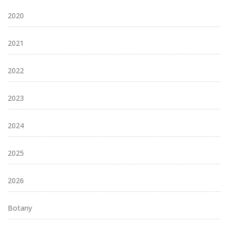
2020
2021
2022
2023
2024
2025
2026
Botany