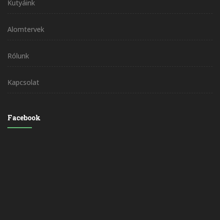
Kutyáink
Alomtervek
Rólunk
Kapcsolat
Facebook