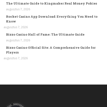
The Ultimate Guide to Kingmaker Real Money Pokies
augusztus 7, 2026
Rocket Casino App Download: Everything You Need to
Know
augusztus 7, 2026
Bizzo Casino Hall of Fame: The Ultimate Guide
augusztus 7, 2026
Bizzo Casino Official Site: A Comprehensive Guide for
Players
augusztus 7, 2026