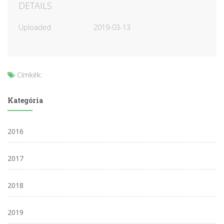
DETAILS
Uploaded
2019-03-13
Címkék:
Kategória
2016
2017
2018
2019