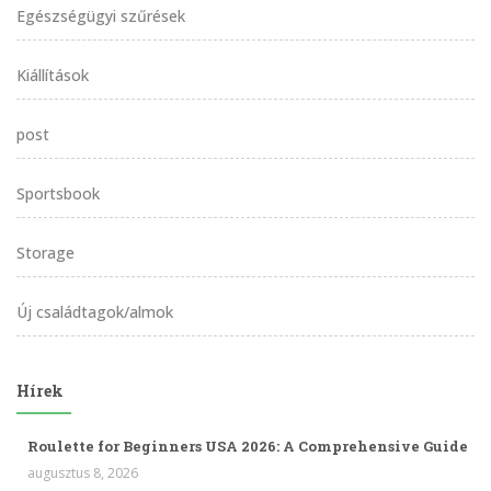
Egészségügyi szűrések
Kiállítások
post
Sportsbook
Storage
Új családtagok/almok
Hírek
Roulette for Beginners USA 2026: A Comprehensive Guide
augusztus 8, 2026