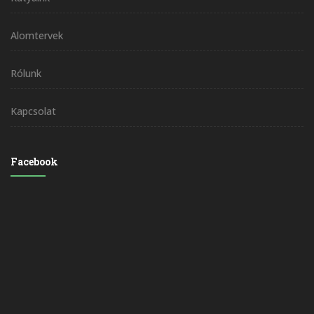
Alomtervek
Rólunk
Kapcsolat
Facebook