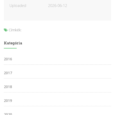
Uploaded
2026-06-12
Címkék:
Kategória
2016
2017
2018
2019
2020