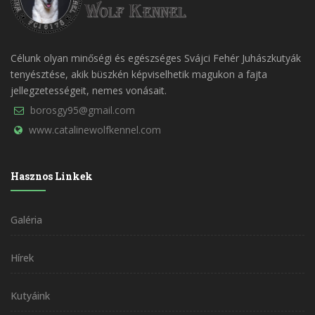
Célunk olyan minőségi és egészséges Svájci Fehér Juhászkutyák
tenyésztése, akik büszkén képviselhetik magukon a fajta
jellegzetességeit, nemes vonásait.
borosgy95@gmail.com
www.catalinewolfkennel.com
Hasznos Linkek
Galéria
Hírek
Kutyáink