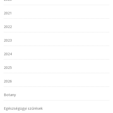
2021
2022
2023
2024
2025
2026
Botany
Egészségügyi szűrések