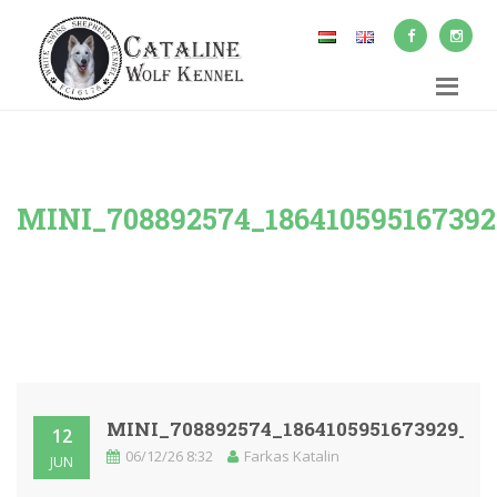
MINI_708892574_186410595167392
MINI_708892574_1864105951673929_71
12
06/12/26 8:32
Farkas Katalin
JUN