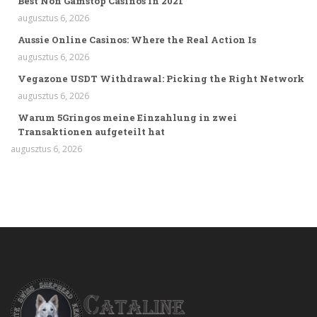
Best Non Gamstop Casinos in 2021
augusztus 6, 2026
Aussie Online Casinos: Where the Real Action Is
augusztus 6, 2026
Vegazone USDT Withdrawal: Picking the Right Network
augusztus 6, 2026
Warum 5Gringos meine Einzahlung in zwei
Transaktionen aufgeteilt hat
augusztus 6, 2026