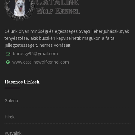
Célunk olyan minőségi és egészséges Svájci Fehér Juhászkutyák
tenyésztése, akik büszkén képviselhetik magukon a fajta
jellegzetességeit, nemes vonásait.
borosgy95@gmail.com
www.catalinewolfkennel.com
Hasznos Linkek
Galéria
Hírek
Kutyáink