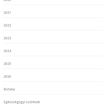
2021
2022
2023
2024
2025
2026
Botany
Egészségügyi szűrések