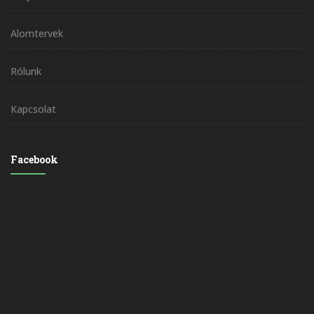
Alomtervek
Rólunk
Kapcsolat
Facebook