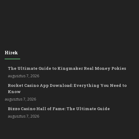
Hírek
The Ultimate Guide to Kingmaker Real Money Pokies
augusztus 7, 2026
Rocket Casino App Download: Everything You Need to
Know
augusztus 7, 2026
Bizzo Casino Hall of Fame: The Ultimate Guide
augusztus 7, 2026