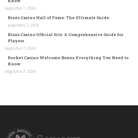
Know
augusztus 7, 2026
Bizzo Casino Hall of Fame: The Ultimate Guide
augusztus 7, 2026
Bizzo Casino Official Site: A Comprehensive Guide for
Players
augusztus 7, 2026
Rocket Casino Welcome Bonus: Everything You Need to
Know
augusztus 7, 2026