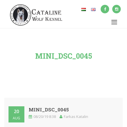
MINI_DSC_0045
MINI_DSC_0045
20
08/20/19 8:38
Farkas Katalin
AUG