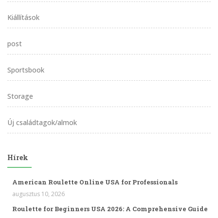
Kiállítások
post
Sportsbook
Storage
Új családtagok/almok
Hírek
American Roulette Online USA for Professionals
augusztus 10, 2026
Roulette for Beginners USA 2026: A Comprehensive Guide