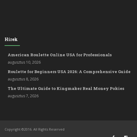
Hírek
American Roulette Online USA for Professionals
augusztus 10, 2026
Roulette for Beginners USA 2026: A Comprehensive Guide
augusztus 8, 2026
The Ultimate Guide to Kingmaker Real Money Pokies
augusztus 7, 2026
Copyright ©2016. All Rights Reserved