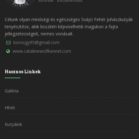
Célunk olyan minőségi és egészséges Svájci Fehér Juhászkutyák
tenyésztése, akik büszkén képviselhetik magukon a fajta
jellegzetességeit, nemes vonásait.
borosgy95@gmail.com
www.catalinewolfkennel.com
Hasznos Linkek
Galéria
Hírek
Kutyáink