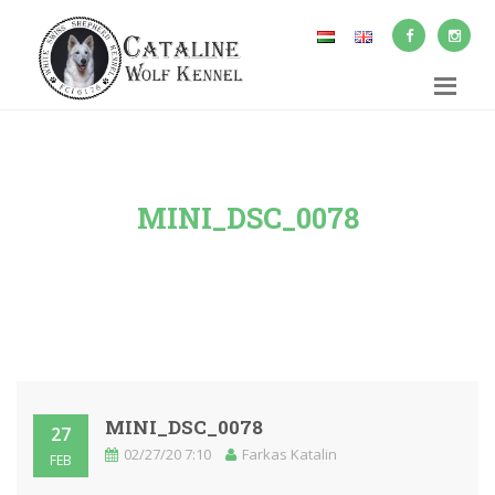
MINI_DSC_0078
MINI_DSC_0078
27
02/27/20 7:10
Farkas Katalin
FEB