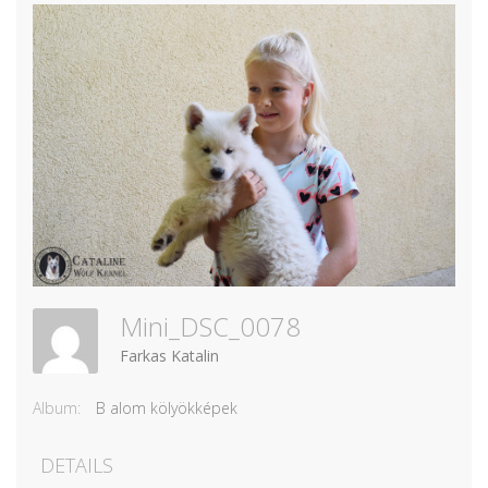
Mini_DSC_0078
Farkas Katalin
Album:
B alom kölyökképek
DETAILS