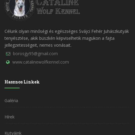
Célunk olyan minőségi és egészséges Svájci Fehér Juhászkutyák
tenyésztése, akik büszkén képviselhetik magukon a fajta
jellegzetességeit, nemes vonásait.
borosgy95@gmail.com
www.catalinewolfkennel.com
Hasznos Linkek
Galéria
Hírek
Kutyáink