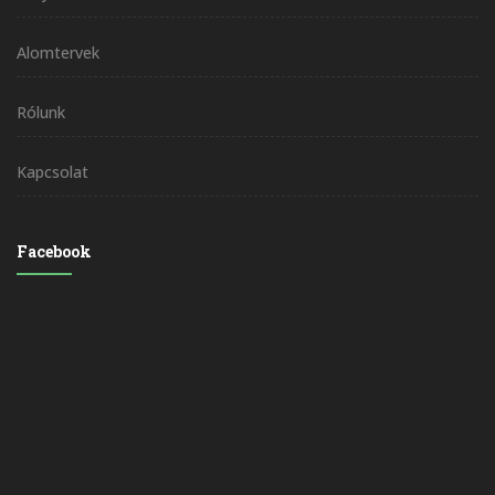
Alomtervek
Rólunk
Kapcsolat
Facebook